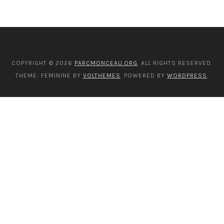
COPYRIGHT © 2026
PARCMONCEAU.ORG
. ALL RIGHTS RESERVED.
THEME: FEMININE BY
VOLTHEMES
. POWERED BY
WORDPRESS
.