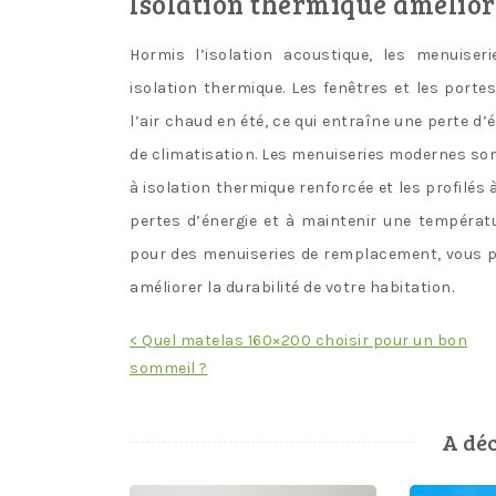
Isolation thermique amélior
Hormis l’isolation acoustique, les menuise
isolation thermique. Les fenêtres et les portes
l’air chaud en été, ce qui entraîne une perte d
de climatisation. Les menuiseries modernes son
à isolation thermique renforcée et les profilés 
pertes d’énergie et à maintenir une températu
pour des menuiseries de remplacement, vous po
améliorer la durabilité de votre habitation.
Navigation
< Quel matelas 160×200 choisir pour un bon
sommeil ?
de
l’article
A déc