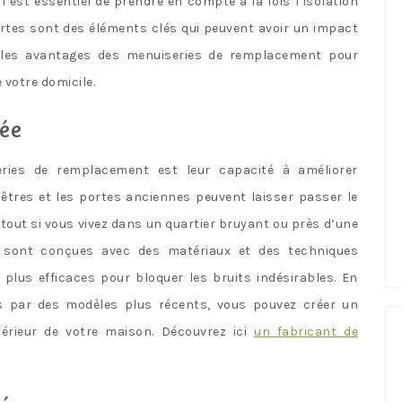
 il est essentiel de prendre en compte à la fois l’isolation
ortes sont des éléments clés qui peuvent avoir un impact
z les avantages des menuiseries de remplacement pour
 votre domicile.
cée
ries de remplacement est leur capacité à améliorer
nêtres et les portes anciennes peuvent laisser passer le
urtout si vous vivez dans un quartier bruyant ou près d’une
s sont conçues avec des matériaux et des techniques
 plus efficaces pour bloquer les bruits indésirables. En
s par des modèles plus récents, vous pouvez créer un
térieur de votre maison. Découvrez ici
un fabricant de