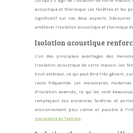
Lorsqu’il s’agit de l’isolation de notre maison,
acoustique et thermique. Les fenêtres et les p
significatif sur ces deux aspects. Découvre
améliorer l’isolation acoustique et thermique de
Isolation acoustique renfor
L’un des principaux avantages des menuise
l’isolation acoustique de votre maison. Les fe
bruit extérieur, ce qui peut être très gênant, s
route fréquentée. Les menuiseries moderne
d’isolation avancés, ce qui les rend beaucoup
remplaçant vos anciennes fenêtres et porte
environnement plus calme et paisible à l’in
menuiserie en Yvelines
.